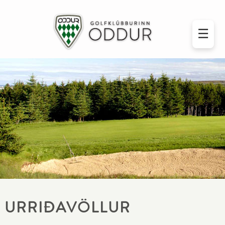
☰
URRIÐAVÖLLUR