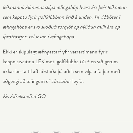
leikmanni. Almennt skipa æfingahóp hvers árs þeir leikmenn
sem kepptu fyrir golfklúbbinn árið á undan. Til viðbótar í
æfingahópa er svo skoðuð forgjöf og nýliðun milli ára og
íþróttastjóri velur inn í æfingahópa.
Ekki er skipulagt æfingastarf yfir vetrartímann fyrir
keppnissveitir á LEK móti golfklúbba 65 + en við gerum
okkar besta til að aðstoða þá aðila sem vilja æfa þar með
aðgengi að æfingum ef aðstæður leyfa.
Kv. Afreksnefnd GO