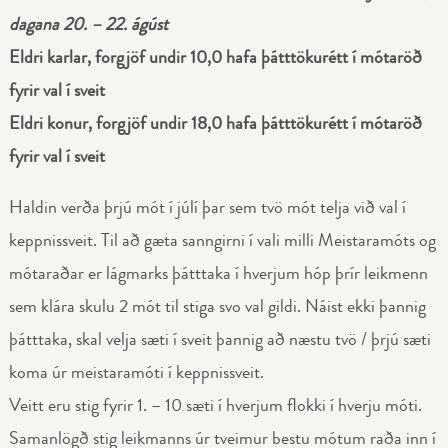
dagana 20. – 22. ágúst
Eldri karlar, forgjöf undir 10,0 hafa þátttökurétt í mótaröð
fyrir val í sveit
Eldri konur, forgjöf undir 18,0 hafa þátttökurétt í mótaröð
fyrir val í sveit
Haldin verða þrjú mót í júlí þar sem tvö mót telja við val í
keppnissveit. Til að gæta sanngirni í vali milli Meistaramóts og
mótaraðar er lágmarks þátttaka í hverjum hóp þrír leikmenn
sem klára skulu 2 mót til stiga svo val gildi. Náist ekki þannig
þátttaka, skal velja sæti í sveit þannig að næstu tvö / þrjú sæti
koma úr meistaramóti í keppnissveit.
Veitt eru stig fyrir 1. – 10 sæti í hverjum flokki í hverju móti.
Samanlögð stig leikmanns úr tveimur bestu mótum raða inn í