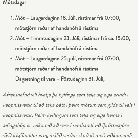
Mótsdagar
Mót – Laugardaginn 18. Júlí, rástímar frá 07:00,
mótstjórn raðar af handahófi á rástíma
Mót – Fimmtudaginn 23. Júlí, rástímar frá ca. 15:00,
mótstjórn raðar af handahófi á rástíma
Mót – Laugardaginn 25. júlí, rástímar frá 07:00,
mótstjórn raðar af handahófi á rástíma
Dagsetning til vara – Föstudaginn 31. Júlí,
Afreksnefnd vill hvetja þá kylfinga sem telja sig eiga erindi í
keppnissveitir til að taka þátt í þeim mótum sem gilda til vals í
keppnissveitir. Þeim kylfingum sem telja sig eiga heima í
æfingahóp er velkomið að vera í sambandi við íþróttastjóra
GO iris@oddur.is og málið verður skoðað með viðkomandi