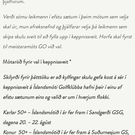
þjálfurum.
Verði sömu leikmenn í efstu sætum í þeim mótum sem velja
skal úr, mun afreksnefnd og þjálfarar velja þá leikmenn sem
skipa skulu sveit til að fylla upp í keppnissveit. Horfa skal fyrst
til meistaramóts GO við val.
Mótaröð fyrir val í keppnissveit
*
Skilyrði fyrir þátttöku er að kylfingar skulu gefa kost á sér í
keppnissveit á Íslandsmóti Golfklúbba hafni þeir í einu af
efstu sætunum eins og valið er um í hverjum flokki.
Karlar 50+ – Íslandsmótið í ár fer fram í Sandgerði GSG,
dagana 20. – 22. ágúst
Konur 50+ – Íslandsmótið í ár fer fram á Suðurnesjum GS,