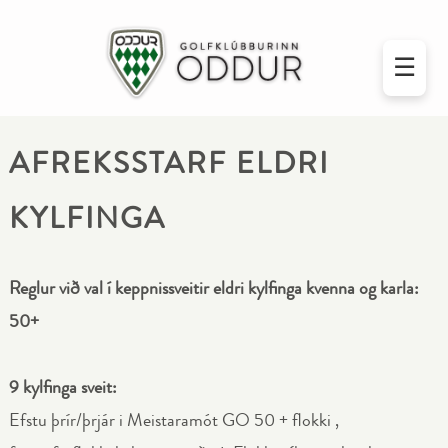
☰
AFREKSSTARF ELDRI
KYLFINGA
Reglur við val í keppnissveitir eldri kylfinga kvenna og karla:
50+
9 kylfinga sveit:
Efstu þrír/þrjár i Meistaramót GO 50 + flokki ,