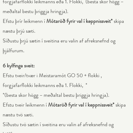
forgjafarflokki leikmanns eða 1. Flokki, (besta skor högg –
meðaltal bestu þriggja hringja).
Efstu þrír leikmenn í
Mótaröð fyrir val í keppnissveit*
skipa
næstu þrjú sæti.
Síðustu þrjú sætin í sveitina eru valin af afreksnefnd og
þjálfurum.
6 kylfinga sveit:
Efstu tveir/tvær i Meistaramót GO 50 + flokki ,
forgjafarflokki leikmanns eða 1. Flokki, *
*(besta skor högg – meðaltal bestu þriggja hringja).
Efstu tveir leikmenn í
Mótaröð fyrir val í keppnissveit*
skipa
næstu tvö sæti.
Síðustu tvö sætin í sveitina eru valin af afreksnefnd og